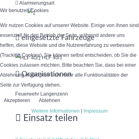
Alarmierungsart
Wir benutzen Cookies
Wir nutzen Cookies auf unserer Website. Einige von ihnen sind
essenziell für den Betrieb der Seite, während andere uns
eingesetzte Fahrzeuge
helfen, diese Website und die Nutzererfahrung zu verbessern
(Tracking Cookies). Sie können selbst entscheiden, ob Sie die
HLF 40/1
Cookies zulassen möchten. Bitte beachten Sie, dass bei einer
Organisationen
Ablehnung womöglich nicht mehr alle Funktionalitäten der
Seite zur Verfügung stehen.
Feuerwehr Langenzenn
Akzeptieren
Ablehnen
Weitere Informationen
|
Impressum
Einsatz teilen