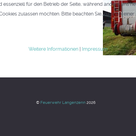
d essenziell für den Betrieb der Seite, während andere uns h
e Cookies zulassen möchten. Bitte beachten Sie, dass bei eine
Weitere Informationen
|
Impressum
©
Feuerwehr Langenzenn
2026