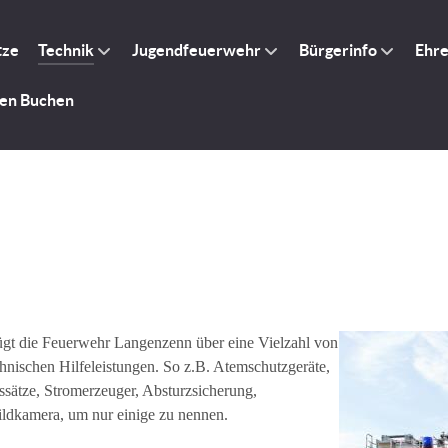
tze
Technik
Jugendfeuerwehr
Bürgerinfo
Ehr
gen Buchen
gt die Feuerwehr Langenzenn über ein
e Vielzahl
von
hnischen Hilfeleistungen. So z.B. Atemschutzgeräte,
ätze, Stromerzeuger, Absturzsicherung,
ldkamera, um nur einige zu nennen.