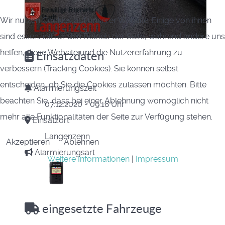
Wir nutzen Cookies auf unserer Website. Einige von ihnen
sind essenziell für den Betrieb der Seite, während andere uns
helfen, diese Website und die Nutzererfahrung zu
Einsatzdaten
verbessern (Tracking Cookies). Sie können selbst
entscheiden, ob Sie die Cookies zulassen möchten. Bitte
Alarmierungszeit
beachten Sie, dass bei einer Ablehnung womöglich nicht
07.12.2020 - 09:18 Uhr
mehr alle Funktionalitäten der Seite zur Verfügung stehen.
Einsatzort
Langenzenn
Akzeptieren
Ablehnen
Alarmierungsart
Weitere Informationen
|
Impressum
eingesetzte Fahrzeuge