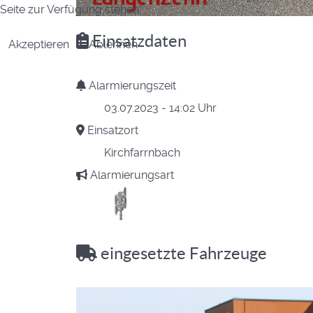
Seite zur Verfügung stehen.
Einsatzdaten
Akzeptieren
Ablehnen
Alarmierungszeit
03.07.2023 - 14:02 Uhr
Einsatzort
Kirchfarrnbach
Alarmierungsart
eingesetzte Fahrzeuge