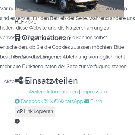
Wir nutzen Cookies auf unserer Website. Einige von ihnen
sind essenziell für den Betrieb der Seite, während andere uns
HLF 40/1
helfen, diese Website und die Nutzererfahrung zu
Organisationen
verbessern (Tracking Cookies). Sie können selbst
entscheiden, ob Sie die Cookies zulassen möchten. Bitte
beachten Sie, dass bei einer Ablehnung womöglich nicht
Feuerwehr Langenzenn
mehr alle Funktionalitäten der Seite zur Verfügung stehen.
Einsatz teilen
Akzeptieren
Ablehnen
Weitere Informationen
|
Impressum
Facebook
X
WhatsApp
E-Mail
Link kopieren