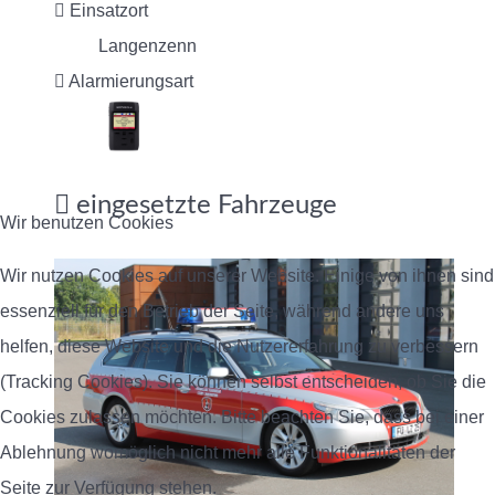
Einsatzort
Langenzenn
Alarmierungsart
eingesetzte Fahrzeuge
Wir benutzen Cookies
Wir nutzen Cookies auf unserer Website. Einige von ihnen sind
essenziell für den Betrieb der Seite, während andere uns
helfen, diese Website und die Nutzererfahrung zu verbessern
(Tracking Cookies). Sie können selbst entscheiden, ob Sie die
Cookies zulassen möchten. Bitte beachten Sie, dass bei einer
Ablehnung womöglich nicht mehr alle Funktionalitäten der
Seite zur Verfügung stehen.