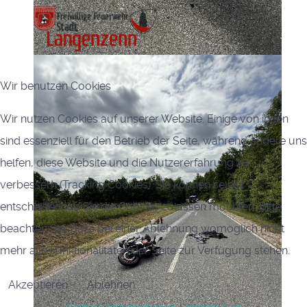
Wir benutzen Cookies
Wir nutzen Cookies auf unserer Website. Einige von ihnen
sind essenziell für den Betrieb der Seite, während andere uns
helfen, diese Website und die Nutzererfahrung zu
verbessern (Tracking Cookies). Sie können selbst
entscheiden, ob Sie die Cookies zulassen möchten. Bitte
beachten Sie, dass bei einer Ablehnung womöglich nicht
mehr alle Funktionalitäten der Seite zur Verfügung stehen.
Akzeptieren
Ablehnen