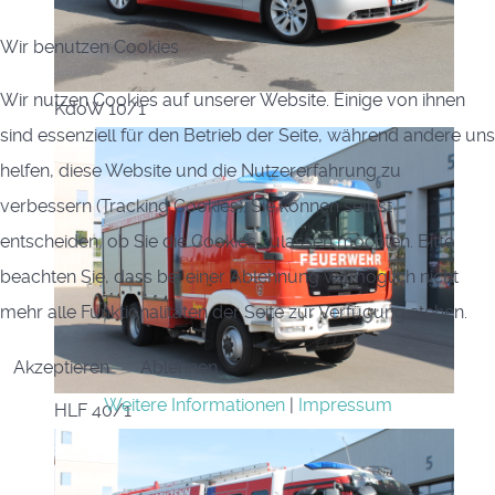
Wir benutzen Cookies
Wir nutzen Cookies auf unserer Website. Einige von ihnen
KdoW 10/1
sind essenziell für den Betrieb der Seite, während andere uns
helfen, diese Website und die Nutzererfahrung zu
verbessern (Tracking Cookies). Sie können selbst
entscheiden, ob Sie die Cookies zulassen möchten. Bitte
beachten Sie, dass bei einer Ablehnung womöglich nicht
mehr alle Funktionalitäten der Seite zur Verfügung stehen.
Akzeptieren
Ablehnen
Weitere Informationen
|
Impressum
HLF 40/1