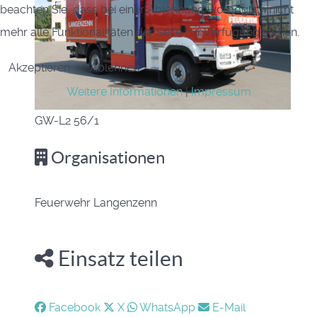
beachten Sie, dass bei einer Ablehnung womöglich nicht
mehr alle Funktionalitäten der Seite zur Verfügung stehen.
Akzeptieren
Ablehnen
Weitere Informationen
|
Impressum
GW-L2 56/1
Organisationen
Feuerwehr Langenzenn
Einsatz teilen
Facebook
X
WhatsApp
E-Mail