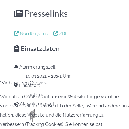
Presselinks
Nordbayern.de
ZDF
Einsatzdaten
Alarmierungszeit
10.01.2021 - 20:51 Uhr
Wir benutzen Cookies
Einsatzort
Laubendorf
Wir nutzen Cookies auf unserer Website. Einige von ihnen
Alarmierungsart
sind essenziell für den Betrieb der Seite, während andere uns
helfen, diese Website und die Nutzererfahrung zu
verbessern (Tracking Cookies). Sie können selbst