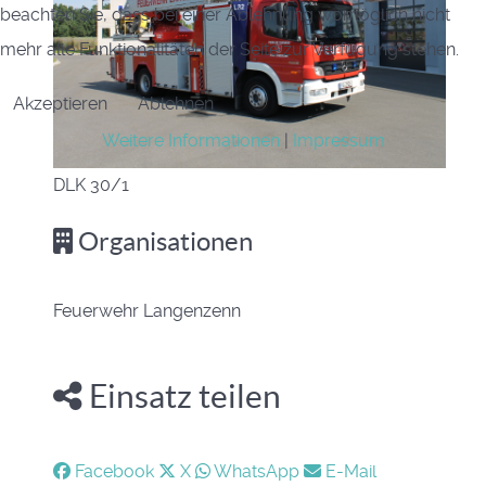
beachten Sie, dass bei einer Ablehnung womöglich nicht
mehr alle Funktionalitäten der Seite zur Verfügung stehen.
Akzeptieren
Ablehnen
Weitere Informationen
|
Impressum
DLK 30/1
Organisationen
Feuerwehr Langenzenn
Einsatz teilen
Facebook
X
WhatsApp
E-Mail