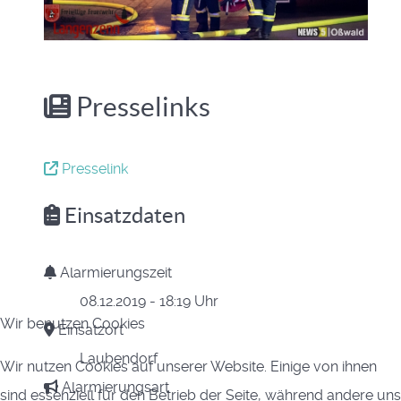
Presselinks
Presselink
Einsatzdaten
Alarmierungszeit
08.12.2019 - 18:19 Uhr
Wir benutzen Cookies
Einsatzort
Laubendorf
Wir nutzen Cookies auf unserer Website. Einige von ihnen
Alarmierungsart
sind essenziell für den Betrieb der Seite, während andere uns