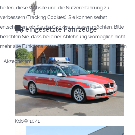
helfen, diese Website und die Nutzererfahrung zu
verbessern (Tracking Cookies). Sie können selbst
entscheiden, ob Sie die Cookies zulassen möchten. Bitte
eingesetzte Fahrzeuge
beachten Sie, dass bei einer Ablehnung womöglich nicht
mehr alle Funktionalitäten der Seite zur Verfügung stehen.
Akzeptieren
Ablehnen
Weitere Informationen
|
Impressum
KdoW 10/1